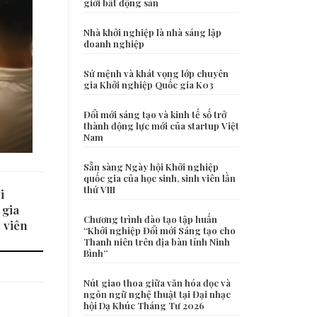
giới bất động sản
Nhà khởi nghiệp là nhà sáng lập
doanh nghiệp
Sứ mệnh và khát vọng lớp chuyên
gia Khởi nghiệp Quốc gia K03
Đổi mới sáng tạo và kinh tế số trở
thành động lực mới của startup Việt
Nam
Sẵn sàng Ngày hội Khởi nghiệp
quốc gia của học sinh, sinh viên lần
thứ VIII
i
 gia
Chương trình đào tạo tập huấn
 viên
“Khởi nghiệp Đổi mới Sáng tạo cho
Thanh niên trên địa bàn tỉnh Ninh
Bình”
Nút giao thoa giữa văn hóa đọc và
ngôn ngữ nghệ thuật tại Đại nhạc
hội Dạ Khúc Tháng Tư 2026