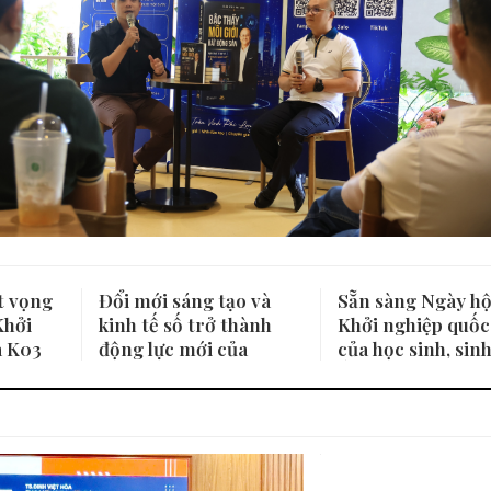
t vọng
Đổi mới sáng tạo và
Sẵn sàng Ngày hộ
Khởi
kinh tế số trở thành
Khởi nghiệp quốc
a K03
động lực mới của
của học sinh, sinh
startup Việt Nam
lần thứ VIII