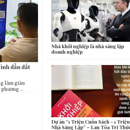
Nhà khởi nghiệp là nhà sáng lập
doanh nghiệp
ình dẫn dắt
g làm giàu
phương ...
Dự án “1 Triệu Cuốn Sách - 1 Triệu
Nhà Sáng Lập” – Lan Tỏa Tri Thứ