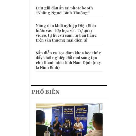
Lưu giữ dấu ấn tại photobooth
“Những Người Bình Thường”
Nông dân khởi nghiệp Điện Biên
bước vào “lớp học số”: Tự quay
video, tự livestream, tự bán hàng
trên sàn thương mại điện tử
Sắp diễn ra Tọa đàm khoa học thúc
đẩy khởi nghiệp đổi mới sáng tạo
cho thanh niên tỉnh Nam Định (nay
là Ninh Bình)
PHỔ BIẾN