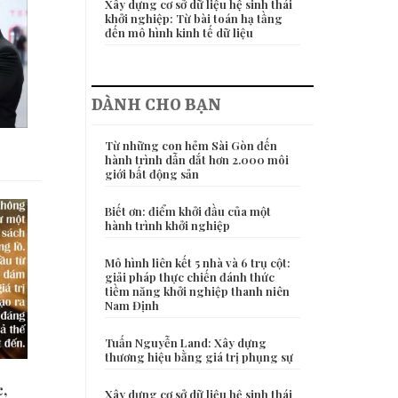
Xây dựng cơ sở dữ liệu hệ sinh thái
khởi nghiệp: Từ bài toán hạ tầng
đến mô hình kinh tế dữ liệu
DÀNH CHO BẠN
Từ những con hẻm Sài Gòn đến
hành trình dẫn dắt hơn 2.000 môi
giới bất động sản
Biết ơn: điểm khởi đầu của một
hành trình khởi nghiệp
Mô hình liên kết 5 nhà và 6 trụ cột:
giải pháp thực chiến đánh thức
tiềm năng khởi nghiệp thanh niên
Nam Định
Tuấn Nguyễn Land: Xây dựng
thương hiệu bằng giá trị phụng sự
c,
Xây dựng cơ sở dữ liệu hệ sinh thái