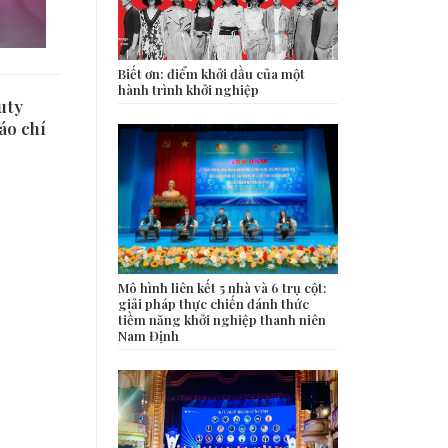
Biết ơn: điểm khởi đầu của một
hành trình khởi nghiệp
uty
áo chí
Mô hình liên kết 5 nhà và 6 trụ cột:
giải pháp thực chiến đánh thức
tiềm năng khởi nghiệp thanh niên
Nam Định