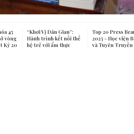
hóa 45
“Khơi Vị Dân Gian”:
Top 20 Press Bea
 ở vòng
Hành trình kết nối thế
2025 - Học viện B
t Ký 20
hệ trẻ với ẩm thực
và Tuyên Truyền
truyền thống