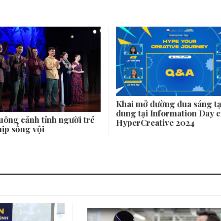
Khai mở đường đua sáng tạ
dung tại Information Day 
uông cảnh tỉnh người trẻ
HyperCreative 2024
hịp sống vội