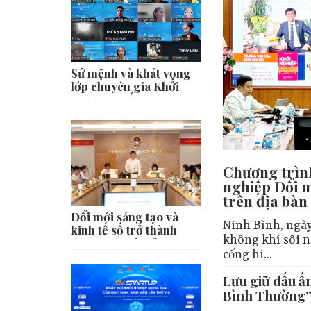
Sứ mệnh và khát vọng
lớp chuyên gia Khởi
nghiệp Quốc gia K03
Chương trình
nghiệp Đổi m
trên địa bàn
Đổi mới sáng tạo và
Ninh Bình, ngày
kinh tế số trở thành
không khí sôi n
động lực mới của
cống hi...
startup Việt Nam
Lưu giữ dấu ấ
Bình Thường