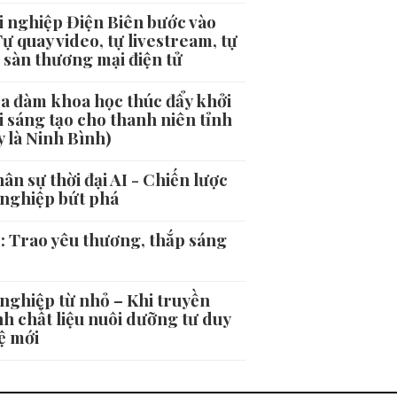
 nghiệp Điện Biên bước vào
Tự quay video, tự livestream, tự
 sàn thương mại điện tử
ọa đàm khoa học thúc đẩy khởi
 sáng tạo cho thanh niên tỉnh
 là Ninh Bình)
ân sự thời đại AI - Chiến lược
nghiệp bứt phá
 Trao yêu thương, thắp sáng
nghiệp từ nhỏ – Khi truyền
h chất liệu nuôi dưỡng tư duy
ệ mới