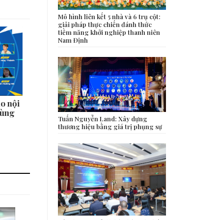
Mô hình liên kết 5 nhà và 6 trụ cột:
giải pháp thực chiến đánh thức
tiềm năng khởi nghiệp thanh niên
Nam Định
o nội
cùng
Tuấn Nguyễn Land: Xây dựng
thương hiệu bằng giá trị phụng sự