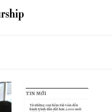
TIN MỚI
Từ những con hẻm Sài Gòn đến
hành trình dẫn dắt hơn 2.000 môi