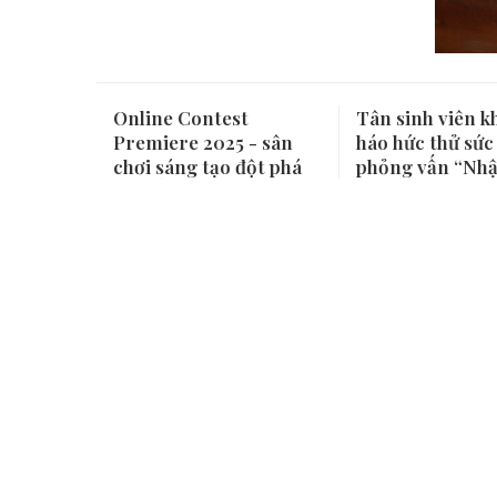
Online Contest
Tân sinh viên k
Premiere 2025 - sân
háo hức thử sức
chơi sáng tạo đột phá
phỏng vấn “Nhậ
từ thế giới Minecraft
- 2025”