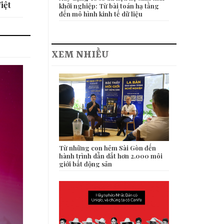
iệt
khởi nghiệp: Từ bài toán hạ tầng
đến mô hình kinh tế dữ liệu
XEM NHIỀU
Từ những con hẻm Sài Gòn đến
hành trình dẫn dắt hơn 2.000 môi
giới bất động sản