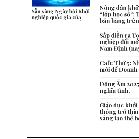
Nông dân khởi
Sẵn sàng Ngày hội Khởi
“lớp học số”: 
nghiệp quốc gia của
bán hàng trên
học sinh, sinh viên lần
thứ VIII
Sắp diễn ra T
nghiệp đổi mới
Nam Định (nay
Cafe Thứ 5: Nh
mới để Doanh 
Đông Ấm 2025:
nghĩa tình.
Giáo dục khởi 
thống trở thàn
sáng tạo thế h