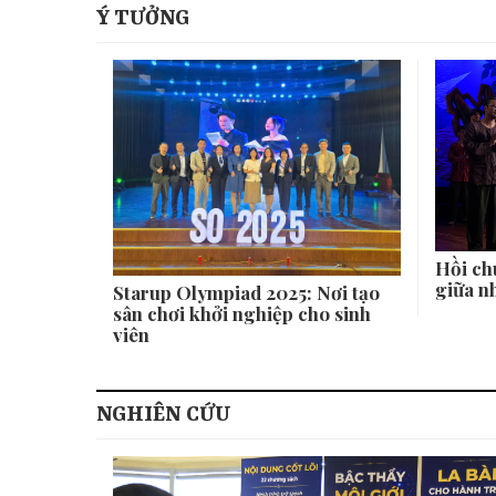
Ý TƯỞNG
Hồi ch
giữa n
Starup Olympiad 2025: Nơi tạo
sân chơi khởi nghiệp cho sinh
viên
NGHIÊN CỨU