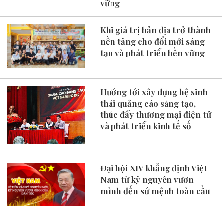
vững
Khi giá trị bản địa trở thành
nền tảng cho đổi mới sáng
tạo và phát triển bền vững
Hướng tới xây dựng hệ sinh
thái quảng cáo sáng tạo,
thúc đẩy thương mại điện tử
và phát triển kinh tế số
Đại hội XIV khẳng định Việt
Nam từ kỷ nguyên vươn
mình đến sứ mệnh toàn cầu