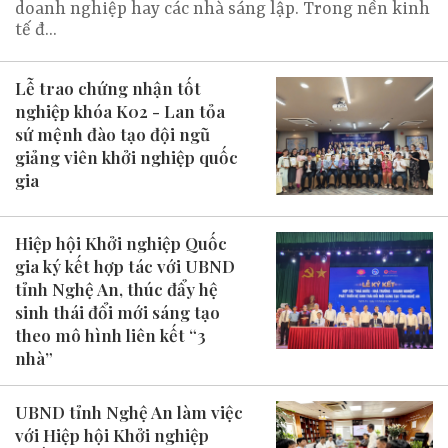
doanh nghiệp hay các nhà sáng lập. Trong nền kinh
tế đ...
Lễ trao chứng nhận tốt
nghiệp khóa K02 - Lan tỏa
sứ mệnh đào tạo đội ngũ
giảng viên khởi nghiệp quốc
gia
​Hiệp hội Khởi nghiệp Quốc
gia ký kết hợp tác với UBND
tỉnh Nghệ An, thúc đẩy hệ
sinh thái đổi mới sáng tạo
theo mô hình liên kết “3
nhà”
UBND tỉnh Nghệ An làm việc
với Hiệp hội Khởi nghiệp