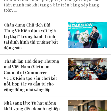
tiến mạnh mẽ khi tăng 5 bậc trên bảng xếp hạng
toàn ...
Chân dung Chủ tịch Bùi
Tùng Vi: Kiên định với “giá
trị thật” trong hành trình
tái định hình thị trường bất
động sản
Thành lập Hội đồng Thương
mại Việt Nam (Vietnam
Council of Commerce –
VCC): Kiến tạo sân chơi kết
nối, hợp tác và đầu tư cho
cộng đồng nhà sáng lập
Nhà sáng lập: Từ hạt giống
khát vọng đến doanh nghiệp