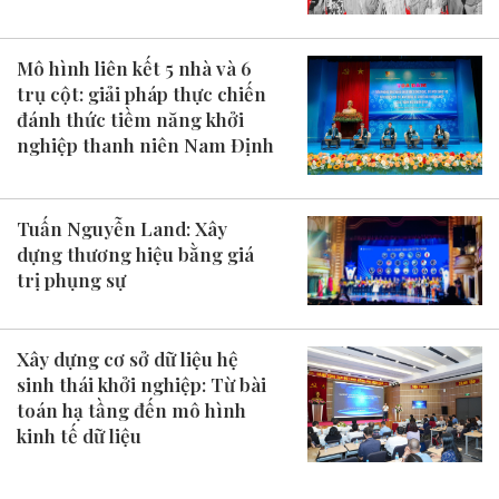
Mô hình liên kết 5 nhà và 6
trụ cột: giải pháp thực chiến
đánh thức tiềm năng khởi
nghiệp thanh niên Nam Định
Tuấn Nguyễn Land: Xây
dựng thương hiệu bằng giá
trị phụng sự
Xây dựng cơ sở dữ liệu hệ
sinh thái khởi nghiệp: Từ bài
toán hạ tầng đến mô hình
kinh tế dữ liệu