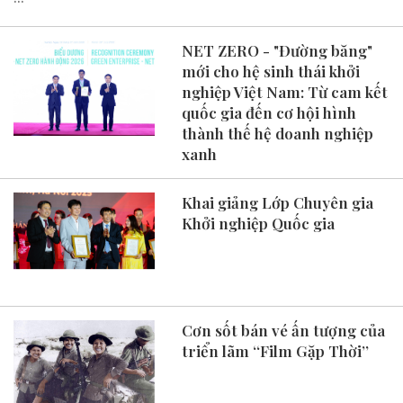
NET ZERO - "Đường băng"
mới cho hệ sinh thái khởi
nghiệp Việt Nam: Từ cam kết
quốc gia đến cơ hội hình
thành thế hệ doanh nghiệp
xanh
Khai giảng Lớp Chuyên gia
Khởi nghiệp Quốc gia
Cơn sốt bán vé ấn tượng của
triển lãm ‘‘Film Gặp Thời’’