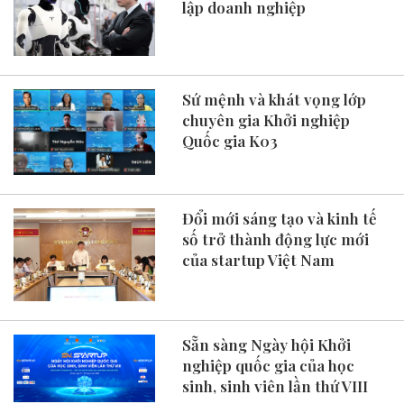
lập doanh nghiệp
Sứ mệnh và khát vọng lớp
chuyên gia Khởi nghiệp
Quốc gia K03
Đổi mới sáng tạo và kinh tế
số trở thành động lực mới
của startup Việt Nam
Sẵn sàng Ngày hội Khởi
nghiệp quốc gia của học
sinh, sinh viên lần thứ VIII