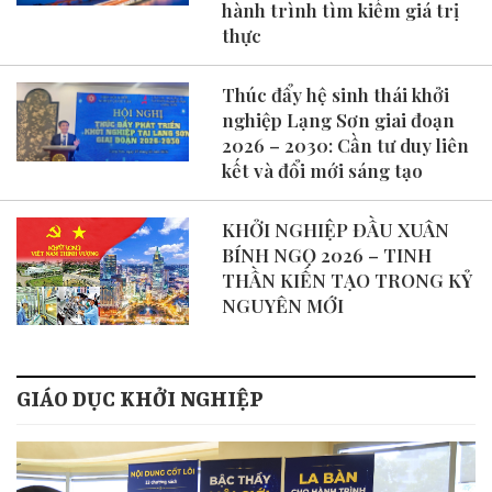
hành trình tìm kiếm giá trị
thực
Thúc đẩy hệ sinh thái khởi
nghiệp Lạng Sơn giai đoạn
2026 – 2030: Cần tư duy liên
kết và đổi mới sáng tạo
​KHỞI NGHIỆP ĐẦU XUÂN
BÍNH NGỌ 2026 – TINH
THẦN KIẾN TẠO TRONG KỶ
NGUYÊN MỚI
GIÁO DỤC KHỞI NGHIỆP