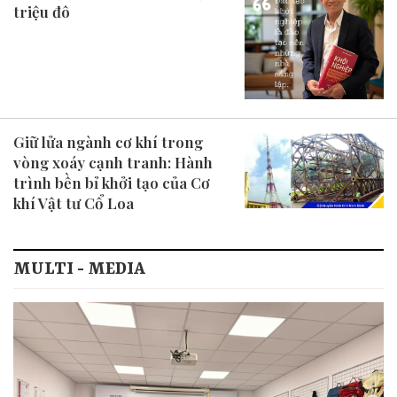
triệu đô
Giữ lửa ngành cơ khí trong
vòng xoáy cạnh tranh: Hành
trình bền bỉ khởi tạo của Cơ
khí Vật tư Cổ Loa
MULTI - MEDIA