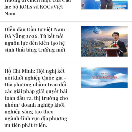
lạc bộ KOLs và KOCs Việt
Nam
Diễn đàn Đầu tư Việt Nam –
Đà Nẵng 2026: Từ kết nối
nguồn lực đến kiến tạo hệ
sinh thái tăng trưởng mới
Hồ Chí Minh: Hội nghị kết
nối khởi nghiệp Quốc gia -
Địa phương nhằm trao đổi
các giải pháp giải quyết bài
toán đầu ra, thị trường cho
nhóm/ doanh nghiệp khởi
nghiệp sáng tạo theo
ngành/lĩnh vực địa phương
ưu tiên phát triển.