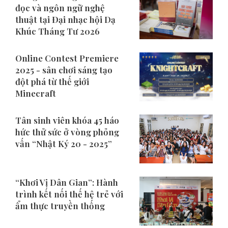
đọc và ngôn ngữ nghệ
thuật tại Đại nhạc hội Dạ
Khúc Tháng Tư 2026
Online Contest Premiere
2025 - sân chơi sáng tạo
đột phá từ thế giới
Minecraft
Tân sinh viên khóa 45 háo
hức thử sức ở vòng phỏng
vấn “Nhật Ký 20 - 2025”
“Khơi Vị Dân Gian”: Hành
trình kết nối thế hệ trẻ với
ẩm thực truyền thống