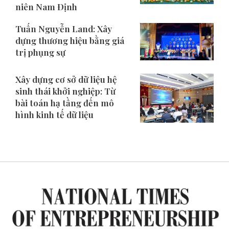
niên Nam Định
Tuấn Nguyễn Land: Xây
dựng thương hiệu bằng giá
trị phụng sự
Xây dựng cơ sở dữ liệu hệ
sinh thái khởi nghiệp: Từ
bài toán hạ tầng đến mô
hình kinh tế dữ liệu