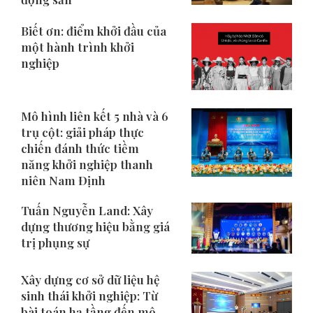
Biết ơn: điểm khởi đầu của
một hành trình khởi
nghiệp
Mô hình liên kết 5 nhà và 6
trụ cột: giải pháp thực
chiến đánh thức tiềm
năng khởi nghiệp thanh
niên Nam Định
Tuấn Nguyễn Land: Xây
dựng thương hiệu bằng giá
trị phụng sự
Xây dựng cơ sở dữ liệu hệ
sinh thái khởi nghiệp: Từ
bài toán hạ tầng đến mô