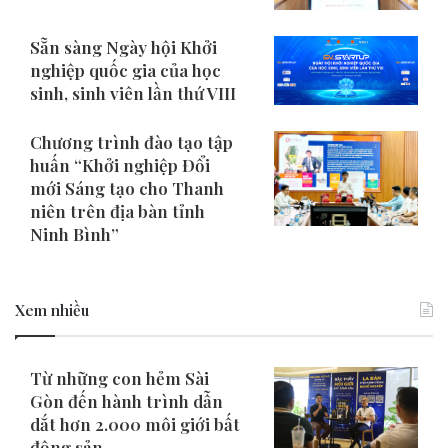
Sẵn sàng Ngày hội Khởi
nghiệp quốc gia của học
sinh, sinh viên lần thứ VIII
Chương trình đào tạo tập
huấn “Khởi nghiệp Đổi
mới Sáng tạo cho Thanh
niên trên địa bàn tỉnh
Ninh Bình”
Xem nhiều
Từ những con hẻm Sài
Gòn đến hành trình dẫn
dắt hơn 2.000 môi giới bất
động sản