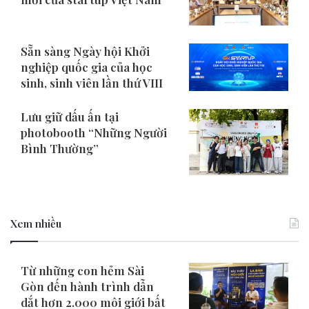
Sẵn sàng Ngày hội Khởi
nghiệp quốc gia của học
sinh, sinh viên lần thứ VIII
Lưu giữ dấu ấn tại
photobooth “Những Người
Bình Thường”
Xem nhiều
Từ những con hẻm Sài
Gòn đến hành trình dẫn
dắt hơn 2.000 môi giới bất