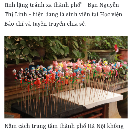
Nằm cách trung tâm thành phố Hà Nội không xa, làng nghề Xuân La tại xã Phượng Dực là làng nghề nặn Tò he duy nhất tại Việt Nam. Hiện nay, để giúp nghề truyền thống tiếp cận gần hơn với giới trẻ, làng nghề đã triển khai các tour trải nghiệm thực tế, điển hình là Làng Tò he nằm tại số 6 ngõ 7 Nguyễn Huệ phường Xuân La. Với giá vé chỉ khoảng 100 nghìn đồng/ người, du khách có cơ hội trải nghiệm tự tay hoàn thiện tác phẩm tò he dưới sự hướng dẫn của nghệ nhân làng nghề, tạo nên một điểm dừng chân văn hóa mới lạ ngay