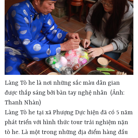
Làng Tò he là nơi những sắc màu dân gian
được thắp sáng bởi bàn tay nghệ nhân (Ảnh:
Thanh Nhàn)
Làng Tò he tại xã Phượng Dực hiện đã có 5 năm phát triển với hình thức tour trải nghiệm nặn tò he. Là một trong những địa điểm hàng đầu trong bản đồ du lịch văn hóa làng Việt cổ, văn hoá trò chơi dân gian. Điểm khác biệt nhất tạo nên thương hiệu của Làng Tò he nằm ở trải nghiệm thực tế, nơi người trẻ được trực tiếp thao tác trên khối bột gạo và tự tay tạo hình tò he dưới sự hướng dẫn của nghệ nhân thâm niên. Hoạt động này không chỉ góp phần giữ gìn nét đẹp của làng nghề truyền thống mà còn được xem là