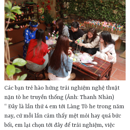
Các bạn trẻ hào hứng trải nghiệm nghệ thuật
nặn tò he truyền thống (Ảnh: Thanh Nhàn)
“ Đây là lần thứ 4 em tới Làng Tò he trong năm nay, cứ mỗi lần cảm thấy mệt mỏi hay quá bức bối, em lại chọn tới đây để trải nghiệm, việc được tự tay mình nặn những hình thù yêu thích và trò chuyện với bác nghệ nhân khiến em thấy thoải mái hơn rất nhiều” Bạn Trúc Uyên - ( 20 tuổi, một người trẻ đang sinh sống và làm việc tại Hà Nội ) chia sẻ. Ngoài việc được chính tay mình nặn tò he, các bạn trẻ còn được trò chuyện với nghệ nhân, được lắng nghe những câu truyện dân gian - vốn là một trong những truyền