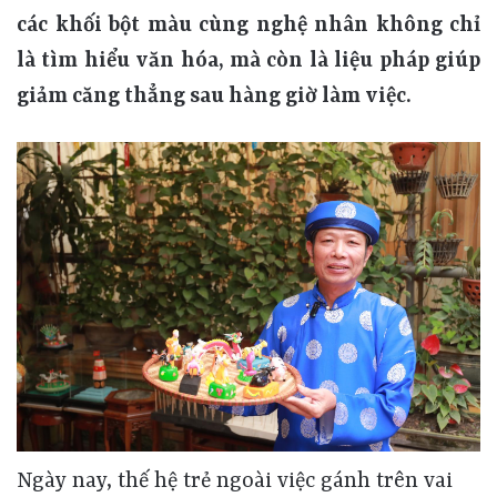
các khối bột màu cùng nghệ nhân không chỉ
là tìm hiểu văn hóa, mà còn là liệu pháp giúp
giảm căng thẳng sau hàng giờ làm việc.
Ngày nay, thế hệ trẻ ngoài việc gánh trên vai vô vàn áp lực từ công việc hay môi trường sống thiếu cảm xúc và kỳ vọng xã hội, họ còn đang đối mặt với khủng hoảng nội tâm sâu sắc, cảm giác lạc lõng và nỗi sợ bị bỏ lại. Trong bối cảnh đó, xu hướng tìm kiếm sự bình yên đang ngày càng trở nên mạnh mẽ. Nhiều bạn trẻ tìm đến những hình thức giải trí truyền thống như một cách để tạm gác lại những bộn bề chốn đô thị. “Trung bình một ngày em phải sử dụng máy tính và điện thoại tới hơn 15 giờ, lướt MXH nhiều khiến