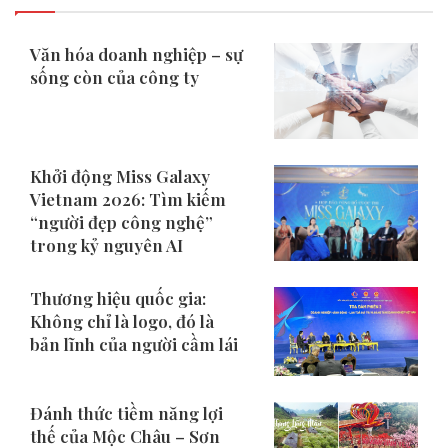
Văn hóa doanh nghiệp – sự
sống còn của công ty
Khởi động Miss Galaxy
Vietnam 2026: Tìm kiếm
“người đẹp công nghệ”
trong kỷ nguyên AI
Thương hiệu quốc gia:
Không chỉ là logo, đó là
bản lĩnh của người cầm lái
Đánh thức tiềm năng lợi
thế của Mộc Châu – Sơn