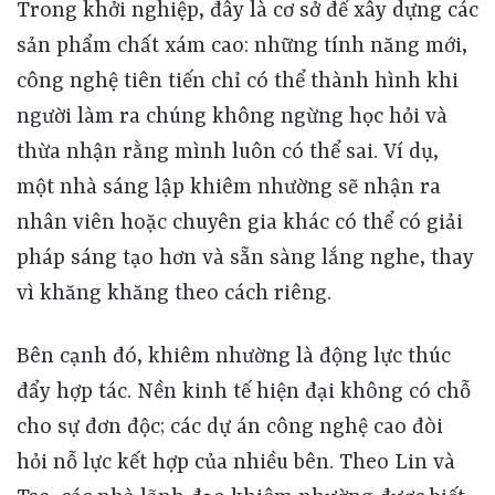
Bên cạnh đó, khiêm nhường là động lực thúc đẩy hợp tác. Nền kinh tế hiện đại không có chỗ cho sự đơn độc; các dự án công nghệ cao đòi hỏi nỗ lực kết hợp của nhiều bên. Theo Lin và Tse, các nhà lãnh đạo khiêm nhường được biết đến với khả năng thúc đẩy làm việc nhóm, xây dựng niềm tin và nâng cao phúc lợi nhân viên. Điều này có nghĩa là một người sáng lập khiêm nhường sẽ tạo ra môi trường nơi mọi người dám đóng góp ý tưởng, chia sẻ kiến thức và cùng chịu trách nhiệm. Người đồng sáng lập và đội ngũ của họ nhờ đó