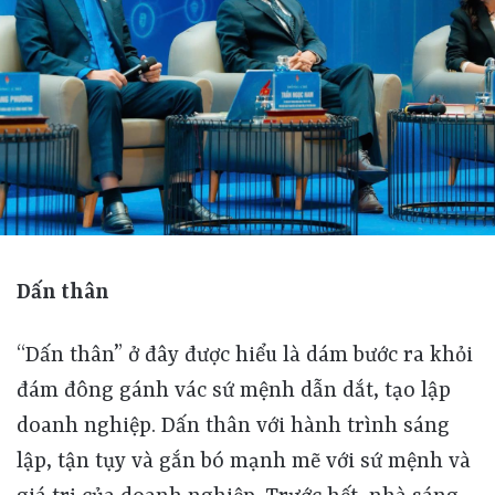
Dấn thân
“Dấn thân” ở đây được hiểu là dám bước ra khỏi đám đông gánh vác sứ mệnh dẫn dắt, tạo lập doanh nghiệp. Dấn thân với hành trình sáng lập, tận tụy và gắn bó mạnh mẽ với sứ mệnh và giá trị của doanh nghiệp. Trước hết, nhà sáng lập cần có tầm nhìn rõ ràng về sứ mệnh mà doanh nghiệp theo đuổi và truyền cảm hứng cho người khác. Trong thời đại bất ổn hiện nay, chúng ta “cần những nhà lãnh đạo hướng theo sứ mệnh” - những người có khả năng vẽ ra một tương lai đầy ý nghĩa để mọi người tin tưởng và cùng nỗ lực. Một nhà