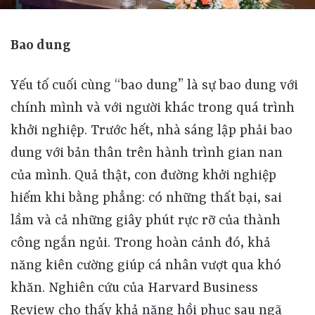
Bao dung
Yếu tố cuối cùng “bao dung” là sự bao dung với chính mình và với người khác trong quá trình khởi nghiệp. Trước hết, nhà sáng lập phải bao dung với bản thân trên hành trình gian nan của mình. Quả thật, con đường khởi nghiệp hiếm khi bằng phẳng: có những thất bại, sai lầm và cả những giây phút rực rỡ của thành công ngắn ngủi. Trong hoàn cảnh đó, khả năng kiên cường giúp cá nhân vượt qua khó khăn. Nghiên cứu của Harvard Business Review cho thấy khả năng hồi phục sau ngã thường là điểm khác biệt giữa người thành công và thất bại; nó không chỉ nâng cao