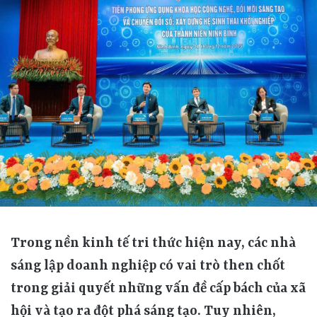
Trong nền kinh tế tri thức hiện nay, các nhà sáng lập doanh nghiệp có vai trò then chốt trong giải quyết những vấn đề cấp bách của xã hội và tạo ra đột phá sáng tạo. Tuy nhiên, khảo sát cũng cho thấy, những công ty khởi nghiệp càng sáng tạo thì càng dễ gặp rủi ro và thường thất bại nếu thiếu nền tảng văn hóa vững chắc. Chính vì vậy, yếu tố con người - đặc biệt là tư duy và giá trị của nhà sáng lập - trở nên thiết yếu. Nghiên cứu chỉ ra rằng tính cách của người sáng lập ảnh hưởng đáng kể đến thành bại của doanh