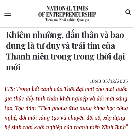
Menu
Khiêm nhường, dấn thân và bao
dung là tư duy và trái tim của
Thanh niên trong trong thời đại
mới
10:43 05/12/2025
LTS: Trong bối cảnh của Thời đại mới cho một quốc gia thúc đẩy tinh thần khởi nghiệp và đổi mới sáng tạo, Tọa đàm "Tiên phong ứng dụng khoa học công nghệ, đổi mới sáng tạo và chuyển đổi số; xây dựng hệ sinh thái khởi nghiệp của thanh niên Ninh Bình” trong chuỗi các chương trình Đại hội đoàn TNCS Hồ Chí Minh tỉnh Ninh Bình lần thứ I, nhiệm kỳ 2025 - 20230, do Tỉnh đoàn TNCS Hồ Chí Minh tỉnh Ninh Bình và Sở KHCN tỉnh Ninh Bình tổ chức, TS. Đinh Việt Hòa, Chủ tịch Hiệp hội Khởi nghiệp Quốc gia đã chia sẻ cho tư duy và giá trị