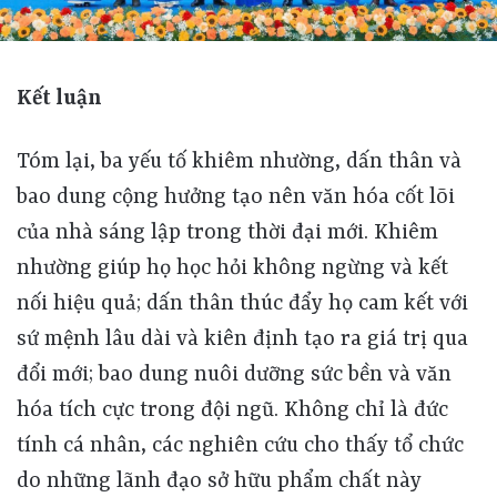
Kết luận
Tóm lại, ba yếu tố khiêm nhường, dấn thân và bao dung cộng hưởng tạo nên văn hóa cốt lõi của nhà sáng lập trong thời đại mới. Khiêm nhường giúp họ học hỏi không ngừng và kết nối hiệu quả; dấn thân thúc đẩy họ cam kết với sứ mệnh lâu dài và kiên định tạo ra giá trị qua đổi mới; bao dung nuôi dưỡng sức bền và văn hóa tích cực trong đội ngũ. Không chỉ là đức tính cá nhân, các nghiên cứu cho thấy tổ chức do những lãnh đạo sở hữu phẩm chất này thường đạt thành tựu vượt trội: những nhà sáng lập doanh nghiệp nhận điểm cao