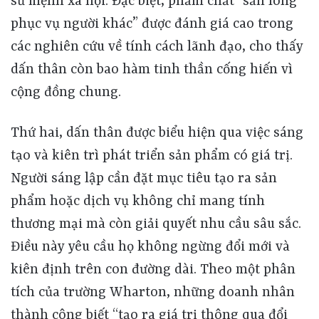
Thứ hai, dấn thân được biểu hiện qua việc sáng tạo và kiên trì phát triển sản phẩm có giá trị. Người sáng lập cần đặt mục tiêu tạo ra sản phẩm hoặc dịch vụ không chỉ mang tính thương mại mà còn giải quyết nhu cầu sâu sắc. Điều này yêu cầu họ không ngừng đổi mới và kiên định trên con đường dài. Theo một phân tích của trường Wharton, những doanh nhân thành công biết “tạo ra giá trị thông qua đổi mới.” Cụ thể, tựa cuốn Unstoppable Entrepreneurs của Lori Rosenkopf nêu bật bảy con đường giúp khởi nghiệp thành công, trong đó trọng tâm là đưa ra giá trị