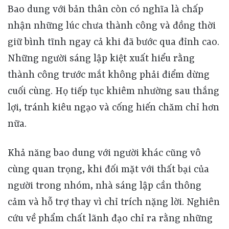
Bao dung với bản thân còn có nghĩa là chấp
nhận những lúc chưa thành công và đồng thời
giữ bình tĩnh ngay cả khi đã bước qua đỉnh cao.
Những người sáng lập kiệt xuất hiểu rằng
thành công trước mắt không phải điểm dừng
cuối cùng. Họ tiếp tục khiêm nhường sau thắng
lợi, tránh kiêu ngạo và cống hiến chăm chỉ hơn
nữa.
Khả năng bao dung với người khác cũng vô cùng quan trọng, khi đối mặt với thất bại của người trong nhóm, nhà sáng lập cần thông cảm và hỗ trợ thay vì chỉ trích nặng lời. Nghiên cứu về phẩm chất lãnh đạo chỉ ra rằng những nhà sáng lập được đánh giá cao về “đức trắc ẩn, sẵn lòng phục vụ và tha thứ” giúp công ty của họ đạt lợi tức cao hơn rất nhiều so với bình thường. Cụ thể, thái độ tha thứ có thể cải thiện động lực làm việc tập thể: ví dụ, khi một thành viên đến muộn cho cuộc họp, nếu sếp tự nhủ “mình chưa