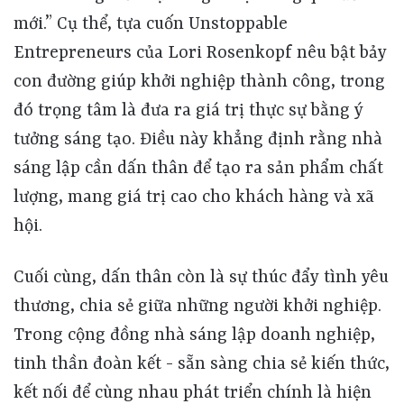
Cuối cùng, dấn thân còn là sự thúc đẩy tình yêu thương, chia sẻ giữa những người khởi nghiệp. Trong cộng đồng nhà sáng lập doanh nghiệp, tinh thần đoàn kết - sẵn sàng chia sẻ kiến thức, kết nối để cùng nhau phát triển chính là hiện thân của tình yêu thương xã hội. Các ví dụ về lãnh đạo trẻ toàn cầu cho thấy việc lan tỏa tình yêu và thấu cảm giúp gắn kết mọi người dù ở hoàn cảnh khác nhau: như Samar Ali tổ chức các cuộc đối thoại rộng rãi “hàn gắn chia rẽ” thông qua lắng nghe và tôn trọng, giúp mỗi người “cảm thấy được nhìn thấy,