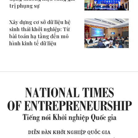
trị phụng sự
Xây dựng cơ sở dữ liệu hệ
sinh thái khởi nghiệp: Từ
bài toán hạ tầng đến mô
hình kinh tế dữ liệu
DIỄN ĐÀN KHỞI NGHIỆP QUỐC GIA