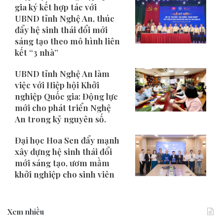
gia ký kết hợp tác với
UBND tỉnh Nghệ An, thúc
đẩy hệ sinh thái đổi mới
sáng tạo theo mô hình liên
kết “3 nhà”
UBND tỉnh Nghệ An làm
việc với Hiệp hội Khởi
nghiệp Quốc gia: Động lực
mới cho phát triển Nghệ
An trong kỷ nguyên số.
Đại học Hoa Sen đẩy mạnh
xây dựng hệ sinh thái đổi
mới sáng tạo, ươm mầm
khởi nghiệp cho sinh viên
Xem nhiều