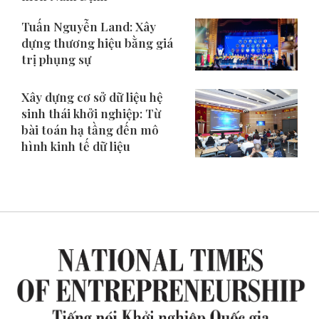
Tuấn Nguyễn Land: Xây
dựng thương hiệu bằng giá
trị phụng sự
Xây dựng cơ sở dữ liệu hệ
sinh thái khởi nghiệp: Từ
bài toán hạ tầng đến mô
hình kinh tế dữ liệu