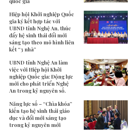
quốc gia
​Hiệp hội Khởi nghiệp Quốc
gia ký kết hợp tác với
UBND tỉnh Nghệ An, thúc
đẩy hệ sinh thái đổi mới
sáng tạo theo mô hình liên
kết “3 nhà”
UBND tỉnh Nghệ An làm
việc với Hiệp hội Khởi
nghiệp Quốc gia: Động lực
mới cho phát triển Nghệ
An trong kỷ nguyên số.
Năng lực số – “Chìa khóa”
kiến tạo hệ sinh thái giáo
dục và đổi mới sáng tạo
trong kỷ nguyên mới