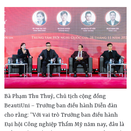
Bà Phạm Thu Thuỷ, Chủ tịch cộng đồng BeautiUni – Trưởng ban điều hành Diễn đàn cho rằng: “Với vai trò Trưởng ban điều hành Đại hội Công nghiệp Thẩm Mỹ năm nay, đâu là điểm nhấn quốc tế hoá của Đại hội? Điểm nhấn lớn nhất của Đại hội năm nay là chiến lược hội nhập và mở rộng thương mại quốc tế. Diễn đàn không chỉ là sự kiện quy tụ các đoàn chuyên gia, hiệp hội, doanh nghiệp và đại biểu khách mời đến từ nhiều quốc gia, mà còn mở ra cơ hội hợp tác, xúc tiến thương mại và góp phần nâng cao kiến thức kĩ năng nguồn nhân lực