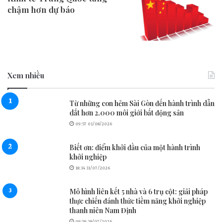
chậm hơn dự báo
Xem nhiều
Từ những con hẻm Sài Gòn đến hành trình dẫn
dắt hơn 2.000 môi giới bất động sản
09:57 01/08/2026
Biết ơn: điểm khởi đầu của một hành trình
khởi nghiệp
18:34 31/07/2026
Mô hình liên kết 5 nhà và 6 trụ cột: giải pháp
thực chiến đánh thức tiềm năng khởi nghiệp
thanh niên Nam Định
09:59 28/07/2026