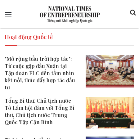
Menu
Hoạt động Quốc tế
"Mở rộng bầu trời hợp tác":
Từ cuộc gặp đầu Xuân tại
Tập đoàn FLC đến tầm nhìn
kết nối, thúc đẩy hợp tác đầu
tư
Tổng Bí thư, Chủ tịch nước
Tô Lâm hội đàm với Tổng Bí
thư, Chủ tịch nước Trung
Quốc Tập Cận Bình