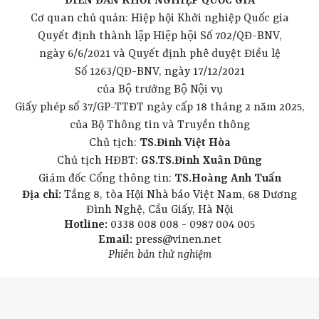
DIỄN ĐÀN KHỞI NGHIỆP QUỐC GIA
Cơ quan chủ quản: Hiệp hội Khởi nghiệp Quốc gia
Quyết định thành lập Hiệp hội Số 702/QĐ-BNV,
ngày 6/6/2021 và Quyết định phê duyệt Điều lệ
Số 1263/QĐ-BNV, ngày 17/12/2021
của Bộ trưởng Bộ Nội vụ
Giấy phép số 37/GP-TTĐT ngày cấp 18 tháng 2 năm 2025,
của Bộ Thông tin và Truyền thông
Chủ tịch:
TS.Đinh Việt Hòa
Chủ tịch HĐBT:
GS.TS.Đinh Xuân Dũng
Giám đốc Cổng thông tin:
TS.Hoàng Anh Tuấn
Địa chỉ:
Tầng 8, tòa Hội Nhà báo Việt Nam, 68 Dương
Đình Nghệ, Cầu Giấy, Hà Nội
Hotline:
0338 008 008 - 0987 004 005
Email:
press@vinen.net
Phiên bản thử nghiệm