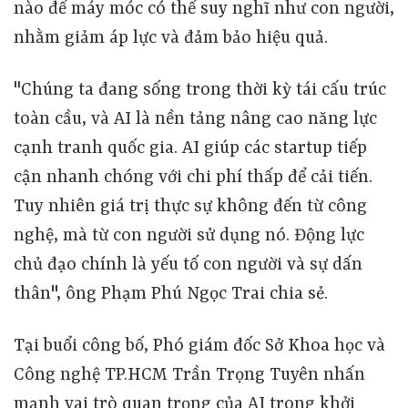
nào để máy móc có thể suy nghĩ như con người,
nhằm giảm áp lực và đảm bảo hiệu quả.
"Chúng ta đang sống trong thời kỳ tái cấu trúc
toàn cầu, và AI là nền tảng nâng cao năng lực
cạnh tranh quốc gia. AI giúp các startup tiếp
cận nhanh chóng với chi phí thấp để cải tiến.
Tuy nhiên giá trị thực sự không đến từ công
nghệ, mà từ con người sử dụng nó. Động lực
chủ đạo chính là yếu tố con người và sự dấn
thân", ông Phạm Phú Ngọc Trai chia sẻ.
Tại buổi công bố, Phó giám đốc Sở Khoa học và Công nghệ TP.HCM Trần Trọng Tuyên nhấn mạnh vai trò quan trọng của AI trong khởi nghiệp sáng tạo và việc thúc đẩy đổi mới sáng tạo. Để đồng hành với khởi nghiệp sáng tạo, đặc biệt là trong lĩnh vực AI, Sở Khoa học và Công nghệ dự kiến đưa vào hoạt động Trung tâm Khởi nghiệp sáng tạo, thúc đẩy chiến lược sử dụng AI cho khởi nghiệp sáng tạo qua các chương trình đào tạo, cuộc thi. Những sản phẩm đạt giải thưởng sẽ được hỗ trợ để phát triển thành các doanh nghiệp có giá trị và mạnh mẽ. Cùng