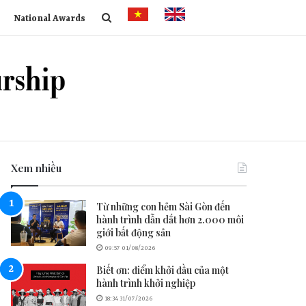
National Awards
Xem nhiều
Từ những con hẻm Sài Gòn đến
hành trình dẫn dắt hơn 2.000 môi
giới bất động sản
09:57 01/08/2026
Biết ơn: điểm khởi đầu của một
hành trình khởi nghiệp
18:34 31/07/2026