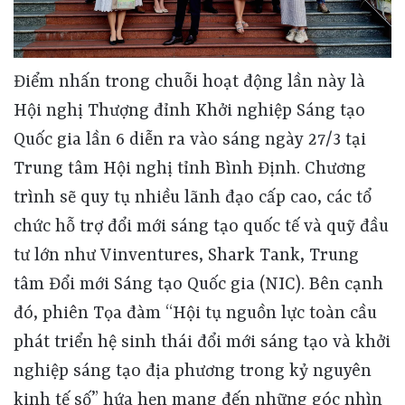
Điểm nhấn trong chuỗi hoạt động lần này là Hội nghị Thượng đỉnh Khởi nghiệp Sáng tạo Quốc gia lần 6 diễn ra vào sáng ngày 27/3 tại Trung tâm Hội nghị tỉnh Bình Định. Chương trình sẽ quy tụ nhiều lãnh đạo cấp cao, các tổ chức hỗ trợ đổi mới sáng tạo quốc tế và quỹ đầu tư lớn như Vinventures, Shark Tank, Trung tâm Đổi mới Sáng tạo Quốc gia (NIC). Bên cạnh đó, phiên Tọa đàm “Hội tụ nguồn lực toàn cầu phát triển hệ sinh thái đổi mới sáng tạo và khởi nghiệp sáng tạo địa phương trong kỷ nguyên kinh tế số” hứa hẹn mang đến những góc nhìn