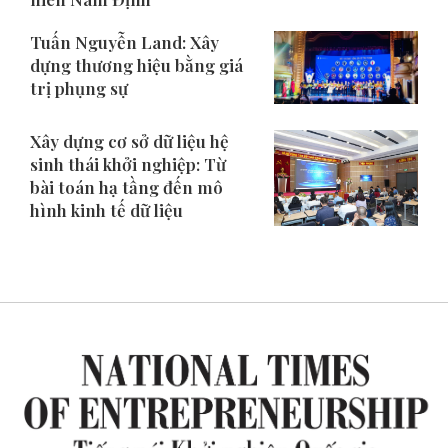
Tuấn Nguyễn Land: Xây
dựng thương hiệu bằng giá
trị phụng sự
Xây dựng cơ sở dữ liệu hệ
sinh thái khởi nghiệp: Từ
bài toán hạ tầng đến mô
hình kinh tế dữ liệu