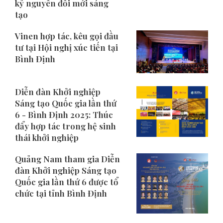
kỷ nguyên đổi mới sáng
tạo
Vinen hợp tác, kêu gọi đầu
tư tại Hội nghị xúc tiến tại
Bình Định
Diễn đàn Khởi nghiệp
Sáng tạo Quốc gia lần thứ
6 - Bình Định 2025: Thúc
đẩy hợp tác trong hệ sinh
thái khởi nghiệp
Quảng Nam tham gia Diễn
đàn Khởi nghiệp Sáng tạo
Quốc gia lần thứ 6 được tổ
chức tại tỉnh Bình Định