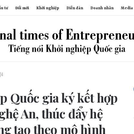
u tư
Đổi mới
Khởi nghiệp
Diễn đàn
Doanh nhân
Media
ội
ệp Quốc gia ký kết hợp
ghệ An, thúc đẩy hệ
áng tạo theo mô hình