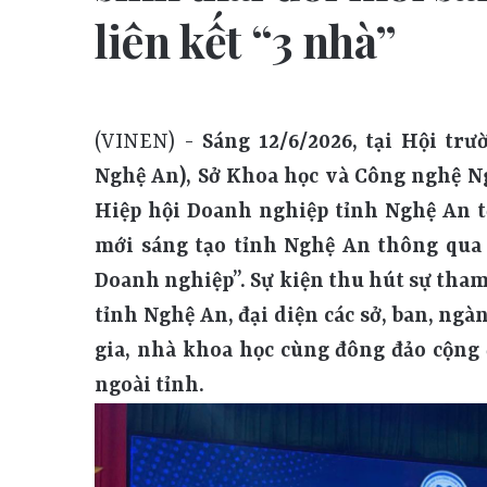
liên kết “3 nhà”
(VINEN) -
Sáng 12/6/2026, tại Hội trường A, Trường Đại học Vinh (TP. Vinh, tỉnh Nghệ An), Sở Khoa học và Công nghệ Nghệ An phối hợp với Trường Đại học Vinh và Hiệp hội Doanh nghiệp tỉnh Nghệ An tổ chức Hội thảo “Phát triể