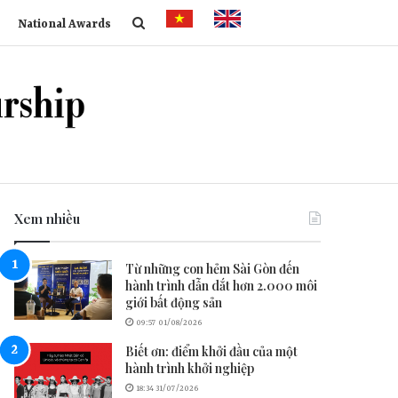
National Awards
Xem nhiều
Từ những con hẻm Sài Gòn đến
hành trình dẫn dắt hơn 2.000 môi
giới bất động sản
09:57 01/08/2026
Biết ơn: điểm khởi đầu của một
hành trình khởi nghiệp
18:34 31/07/2026