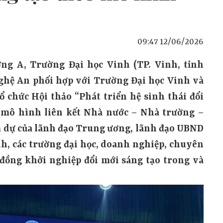
09:47 12/06/2026
n hệ sinh thái đổi mới sáng tạo tỉnh Nghệ An thông qua mô hình liên kết Nhà nước – Nhà trường – Doanh nghiệp”. Sự kiện thu hút sự tham dự của lãnh đạo Trung ương, lãnh đạo UBND tỉnh Nghệ An, đại diện các sở, ban, ngành, các trường đại học, doanh nghiệp, chuyên gia, nhà khoa học cùng đông đảo cộng đồng khởi nghiệp đổi mới sáng tạo