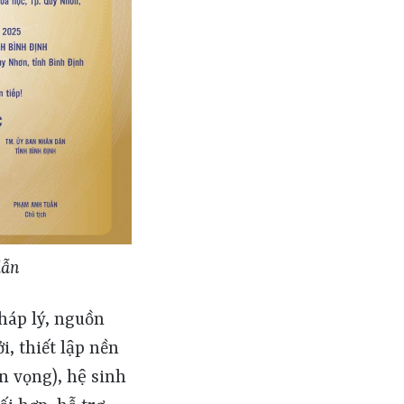
dẫn
h Định đã thành lập: Ban chỉ đạo hỗ trợ khởi nghiệp ĐMST tỉnh Bình Định; Hội đồng tư vấn và đầu