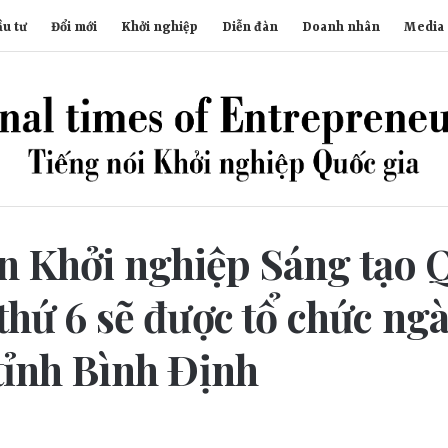
u tư
Đổi mới
Khởi nghiệp
Diễn đàn
Doanh nhân
Media
n Khởi nghiệp Sáng tạo 
 thứ 6 sẽ được tổ chức ngà
 tỉnh Bình Định