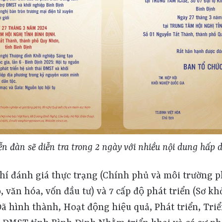
ễn đàn sẽ diễn tra trong 2 ngày với nhiều nội dung hấp 
óa, vốn đầu tư) và 7 cấp độ phát triển (Sơ khởi, thiết lập nền tảng, Tăng tốc, Đã hình thành, Hoạt động hiệu quả, Phát triển, Triển vọng), hệ sinh thái khởi nghiệp ĐMST tỉnh Bình Định.Nhằm triển khai và có sự phối hợp, hỗ trợ giữa các đơn vị trong tổ chức các thức hoạt động xây dựng hệ sinh thái khởi nghiệp ĐMST trên địa bàn tỉnh, Bìn