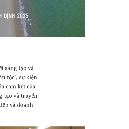
ới sáng tạo và
n tộc”, sự kiện
óa cam kết của
g tạo và truyền
hiệp và doanh