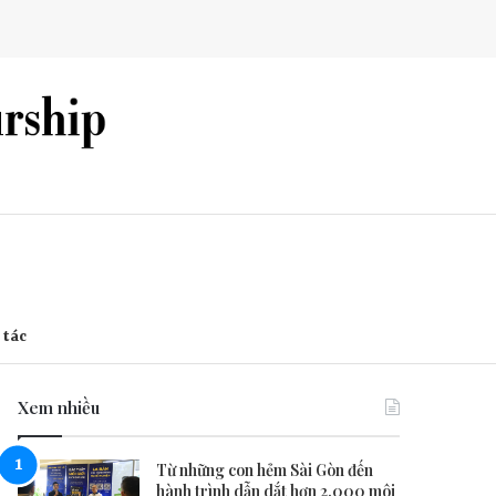
 tác
Xem nhiều
Từ những con hẻm Sài Gòn đến
hành trình dẫn dắt hơn 2.000 môi