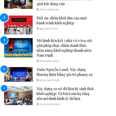
giới bất động sản
09:57 01/08/2026
Biết ơn: điểm khởi đầu của một
hành trình khởi nghiệp
18:34 31/07/2026
Mô hình liên kết 5 nhà và 6 trụ cột:
giải pháp thực chiến đánh thức
tiềm năng khởi nghiệp thanh niên
Nam Định
09:59 28/07/2026
Tuấn Nguyễn Land: Xây dựng
thương hiệu bằng giá trị phụng sự
00:30 26/07/2026
Xây dựng cơ sở dữ liệu hệ sinh thái
khởi nghiệp: Từ bài toán hạ tầng
đến mô hình kinh tế dữ liệu
00:20 26/07/2026