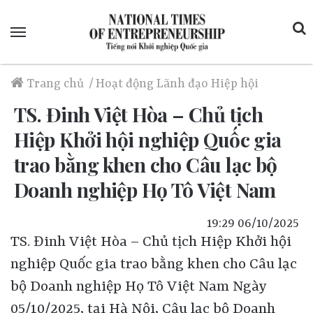
Menu
Trang chủ
/
Hoạt động
Lãnh đạo Hiệp hội
TS. Đinh Việt Hòa – Chủ tịch
Hiệp Khởi hội nghiệp Quốc gia
trao bằng khen cho Câu lạc bộ
Doanh nghiệp Họ Tô Việt Nam
19:29 06/10/2025
TS. Đinh Việt Hòa – Chủ tịch Hiệp Khởi hội nghiệp Quốc gia trao bằng khen cho Câu lạc bộ Doanh nghiệp Họ Tô Việt Nam Ngày 05/10/2025, tại Hà Nội, Câu lạc bộ Doanh nghiệp Họ Tô Việt Nam đã lâu tổ chức chương trình “Hành trình Doanh nhân Họ Tô – Kết nối & Phát triển 2025” với chủ đề “Vững bước hôm nay – Vươn tầm tương lai”. Sự kiện diễn ra trong không khí ấm áp, trang trọng, quy tụ đông đảo doanh nhân, trí thức, nhà quản lý và thành viên trong cộng đồng doanh nghiệp họ Tô trên cả nước. Ngày lễ là dịp để các doanh nhân