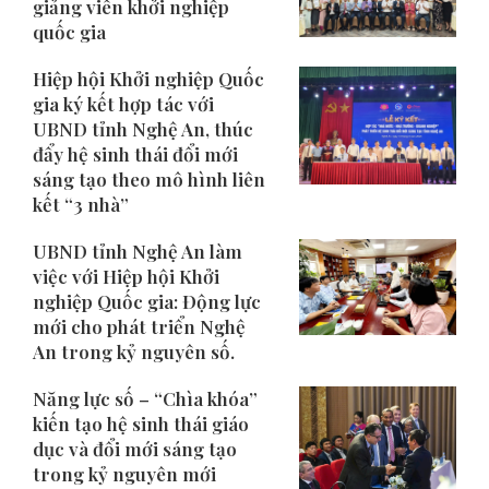
giảng viên khởi nghiệp
quốc gia
​Hiệp hội Khởi nghiệp Quốc
gia ký kết hợp tác với
UBND tỉnh Nghệ An, thúc
đẩy hệ sinh thái đổi mới
sáng tạo theo mô hình liên
kết “3 nhà”
UBND tỉnh Nghệ An làm
việc với Hiệp hội Khởi
nghiệp Quốc gia: Động lực
mới cho phát triển Nghệ
An trong kỷ nguyên số.
Năng lực số – “Chìa khóa”
kiến tạo hệ sinh thái giáo
dục và đổi mới sáng tạo
trong kỷ nguyên mới