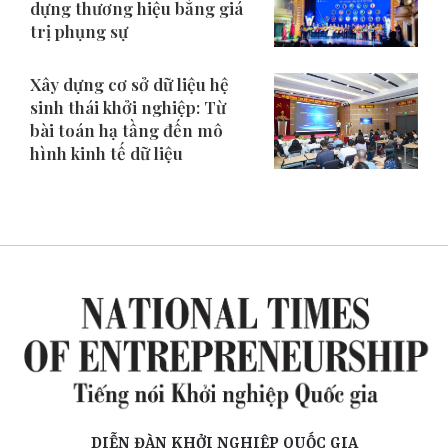
dựng thương hiệu bằng giá
trị phụng sự
Xây dựng cơ sở dữ liệu hệ
sinh thái khởi nghiệp: Từ
bài toán hạ tầng đến mô
hình kinh tế dữ liệu
DIỄN ĐÀN KHỞI NGHIỆP QUỐC GIA