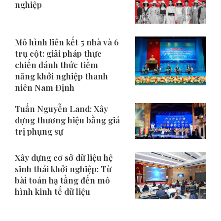
nghiệp
Mô hình liên kết 5 nhà và 6
trụ cột: giải pháp thực
chiến đánh thức tiềm
năng khởi nghiệp thanh
niên Nam Định
Tuấn Nguyễn Land: Xây
dựng thương hiệu bằng giá
trị phụng sự
Xây dựng cơ sở dữ liệu hệ
sinh thái khởi nghiệp: Từ
bài toán hạ tầng đến mô
hình kinh tế dữ liệu